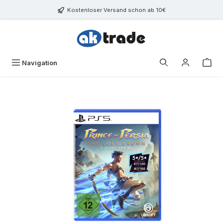
Zum Hauptinhalt springen
Kostenloser Versand schon ab 10€
War
Navigation
Bildergalerie überspringen