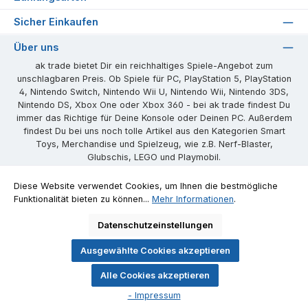
Sicher Einkaufen
Über uns
ak trade bietet Dir ein reichhaltiges Spiele-Angebot zum
unschlagbaren Preis. Ob Spiele für PC, PlayStation 5, PlayStation
4, Nintendo Switch, Nintendo Wii U, Nintendo Wii, Nintendo 3DS,
Nintendo DS, Xbox One oder Xbox 360 - bei ak trade findest Du
immer das Richtige für Deine Konsole oder Deinen PC. Außerdem
findest Du bei uns noch tolle Artikel aus den Kategorien Smart
Toys, Merchandise und Spielzeug, wie z.B. Nerf-Blaster,
Glubschis, LEGO und Playmobil.
Unsere Communities
Diese Website verwendet Cookies, um Ihnen die bestmögliche
Funktionalität bieten zu können...
Mehr Informationen
.
Facebook
Instagram
Website
Datenschutzeinstellungen
Ausgewählte Cookies akzeptieren
Alle Preise inkl. gesetzl. Mehrwertsteuer zzgl.
Versandkosten
und ggf.
Alle Cookies akzeptieren
Nachnahmegebühren, wenn nicht anders angegeben.
- Impressum
© 2026 ak trade - Alle Rechte vorbehalten. Theme by
ThemeWare®