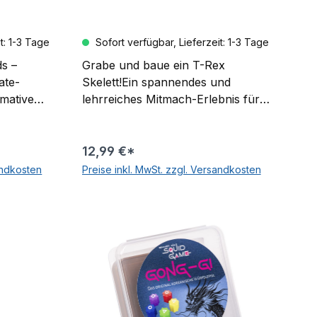
t: 1-3 Tage
Sofort verfügbar, Lieferzeit: 1-3 Tage
s –
Grabe und baue ein T-Rex
ate-
Skelett!Ein spannendes und
imative
lehrreiches Mitmach-Erlebnis für
den Hot
kleine Forschertalente: Mit dem T-
lusive
Rex Ausgrabungsset können
du dir
Kinder (ab 6 Jahren) selbst aktiv
12,99 €*
ng direkt
werden – und ein echtes T-Rex-
andkosten
Preise inkl. MwSt. zzgl. Versandkosten
des Set
Skelett freilegen und
rb
In den Warenkorb
s™
zusammenbauen! Ein kreatives
e Finger-
Abenteuer, das Natur, Geschichte
und Spaß miteinander verbindet.
tunts wie
nuals. Die
e sorgen
 Style