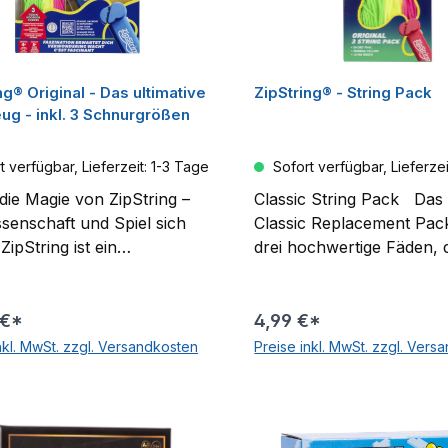
 Das Set enthält:
und Realismus – für echt
schildkröte Airbrush-
Vibes mit deinen Fingern!
ug 4 verschiedene
sh-Farben 120
ng® Original - Das ultimative
ZipString® - String Pack
verwendbare Aufklebe-
ug - inkl. 3 Schnurgrößen
onen 1
anweisung Benötigt 2
 verfügbar, Lieferzeit: 1-3 Tage
Sofort verfügbar, Lieferzei
en 1,5V AA (nicht
ffen)
die Magie von ZipString –
Classic String Pack Das 
senschaft und Spiel sich
Classic Replacement Pack
 ZipString ist ein
drei hochwertige Fäden, d
ionäres Spielzeug, das die
alle Fähigkeitsstufen geei
n zwischen Wissenschaft
und eine Vielzahl von Tr
terhaltung verschwimmen
Stunts ermöglichen! Ku
 €*
4,99 €*
Diese patentierte Erfindung
rosafarbener Faden – gan
nkl. MwSt. zzgl. Versandkosten
Preise inkl. MwSt. zzgl. Vers
ie Kräfte von Schwerkraft,
Perfekt für Anfänger, bie
In den Warenkorb
In den Warenko
eb, Spannung und
einfache Handhabung Mi
derstand, um eine
gelber Faden - für
raubende Flugerfahrung
Normalsterbliche: Ideal f