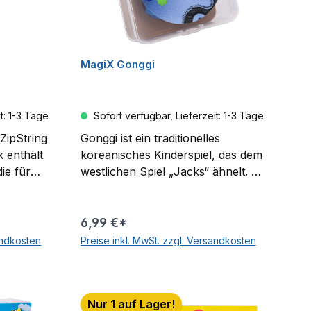
e Skate-
MagiX Gonggi
t: 1-3 Tage
Sofort verfügbar, Lieferzeit: 1-3 Tage
ZipString
Gonggi ist ein traditionelles
 enthält
koreanisches Kinderspiel, das dem
ie für
westlichen Spiel „Jacks“ ähnelt. Es
gnet sind
wird meist mit fünf kleinen, bunten
icks und
Plastiksteinen (früher mit kleinen
rzer
Kieselsteinen) gespielt. Das Spiel
6,99 €*
z leicht:
fördert Geschicklichkeit, Hand-
andkosten
Preise inkl. MwSt. zzgl. Versandkosten
tet
Augen-Koordination und schnelle
rb
In den Warenkorb
ttlerer
Reflexe. Wie wird Gonggi gespielt?
Vorbereitung: Die fünf Steine
Nur 1 auf Lager!
ür
werden auf den Boden geworfen.