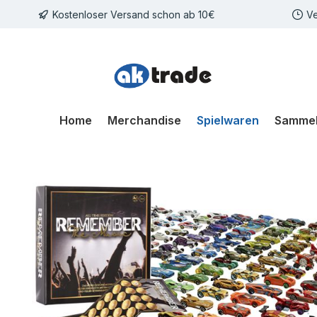
Kostenloser Versand schon ab 10€
Ve
m Hauptinhalt springen
Zur Suche springen
Zur Hauptnavigation springen
Home
Merchandise
Spielwaren
Sammel