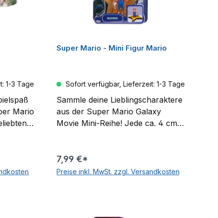
Super Mario - Mini Figur Mario
t: 1-3 Tage
Sofort verfügbar, Lieferzeit: 1-3 Tage
pielspaß
Sammle deine Lieblingscharaktere
uper Mario
aus der Super Mario Galaxy
eliebten
Movie Mini-Reihe! Jede ca. 4 cm
en Super-
große Figur kommt mit einem
ause.
Sternenwerfer für galaktischen
t Mario,
Spiel- und Ausstellungsspaß! Die
7,99 €*
ad macht
erste Welle umfasst Mario, Luigi,
andkosten
Preise inkl. MwSt. zzgl. Versandkosten
hten
Yoshi, Prinzessin Peach, Bowser
rb
In den Warenkorb
Alters.
Jr. und Wonder Bowser Jr. –
mögen
sammle sie alle! Die Figuren sind
jeweils separat erhältlich.