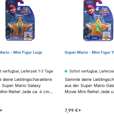
ausreichend Platz für Ka
oder Kakao. Ob beim Frü
im Büro oder während de
nächsten Gaming-Session
Tasse sorgt für gute Lau
echtes Nintendo-Feeling. 
Geschenk und ein Must-h
alle Fans von Super Mar
ario - Mini Figur Luigi
Super Mario - Mini Figur 
seinen Abenteuern!
 verfügbar, Lieferzeit: 1-3 Tage
Sofort verfügbar, Lieferzei
 deine Lieblingscharaktere
Sammle deine Lieblingsc
r Super Mario Galaxy
aus der Super Mario Gal
Mini-Reihe! Jede ca. 4 cm
Movie Mini-Reihe! Jede c
Figur kommt mit einem
große Figur kommt mit e
nwerfer für galaktischen
Sternenwerfer für galakt
und Ausstellungsspaß! Die
Spiel- und Ausstellungss
€*
7,99 €*