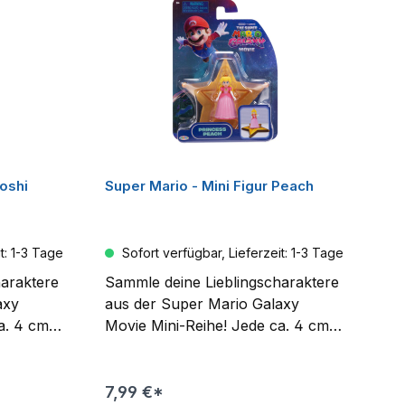
ffee, Tee
hstück,
r
 – diese
ne und
Ein tolles
ave für
io und
Yoshi
Super Mario - Mini Figur Peach
t: 1-3 Tage
Sofort verfügbar, Lieferzeit: 1-3 Tage
haraktere
Sammle deine Lieblingscharaktere
axy
aus der Super Mario Galaxy
a. 4 cm
Movie Mini-Reihe! Jede ca. 4 cm
inem
große Figur kommt mit einem
ischen
Sternenwerfer für galaktischen
paß! Die
Spiel- und Ausstellungsspaß! Die
7,99 €*