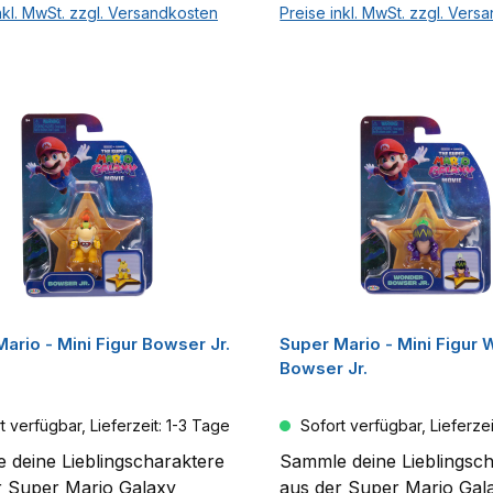
elle umfasst Mario, Luigi,
erste Welle umfasst Mario
nkl. MwSt. zzgl. Versandkosten
Preise inkl. MwSt. zzgl. Vers
 Prinzessin Peach, Bowser
Yoshi, Prinzessin Peach,
In den Warenkorb
In den Warenko
d Wonder Bowser Jr. –
Jr. und Wonder Bowser J
sie alle! Die Figuren sind
sammle sie alle! Die Figu
 separat erhältlich.
jeweils separat erhältlich.
ario - Mini Figur Bowser Jr.
Super Mario - Mini Figur
Bowser Jr.
 verfügbar, Lieferzeit: 1-3 Tage
Sofort verfügbar, Lieferzei
 deine Lieblingscharaktere
Sammle deine Lieblingsc
r Super Mario Galaxy
aus der Super Mario Gal