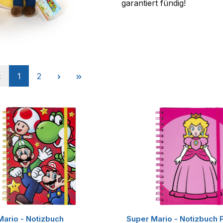
garantiert fündig!
Seite
Seite
1
2
Mario - Notizbuch
Super Mario - Notizbuch 