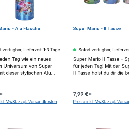
Abenteuer!
ario - Alu Flasche
Super Mario - II Tasse
 verfügbar, Lieferzeit: 1-3 Tage
Sofort verfügbar, Lieferzei
jeden Tag wie ein neues
Super Mario II Tasse – S
im Universum von Super
für jeden Tag! Mit der S
it dieser stylischen Alu
II Tasse holst du dir die b
e! Das Motiv macht sie zum
Helden aus der legendär
en Must-have für alle
Mario-Welt direkt nach H
Ob Schule, Sport oder
Das farbenfrohe Motiv mi
€*
7,99 €*
gs – mit dieser leichten
Prinzessin Peach und To
nkl. MwSt. zzgl. Versandkosten
Preise inkl. MwSt. zzgl. Vers
busten Trinkflasche hast du
diese Tasse zu einem ec
In den Warenkorb
In den Warenko
tränk immer griffbereit, fast
Blickfang für Fans jeden 
 extra Leben auf deiner
Mit einem Fassungsver
urch das Mario Königreich.
von ca. 325 ml bietet sie