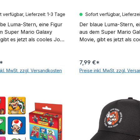
 verfügbar, Lieferzeit: 1-3 Tage
Sofort verfügbar, Lieferzei
lbe Luma-Stern, eine Figur
Der blaue Luma-Stern, ei
m Super Mario Galaxy
aus dem Super Mario Ga
gibt es jetzt als cooles Jo-
Movie, gibt es jetzt als c
elzeug. Der Stern hängt an
Jo-Spielzeug. Der Stern 
chnur, die sich wie bei
einer Schnur, die sich wie
klassischen Jo-Jo
einem klassischen Jo-Jo
€*
7,99 €*
isch wieder einzieht. Dank
automatisch wieder einzi
nkl. MwSt. zzgl. Versandkosten
Preise inkl. MwSt. zzgl. Vers
-the-Dark-Effekt leuchtet
Glow-in-the-Dark-Effekt 
In den Warenkorb
In den Warenko
ern sogar im Dunkeln und
der Stern sogar im Dunk
ür extra Spielspaß! Ideal
sorgt für extra Spielspaß!
ielen und Sammeln.
zum Spielen und Sammel
 Figuren separat erhältlich
Weitere Figuren separat e