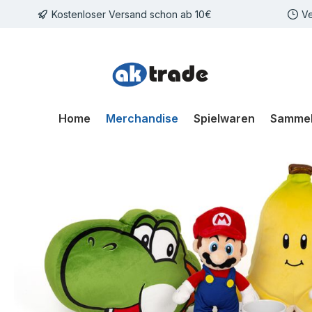
Kostenloser Versand schon ab 10€
Ve
m Hauptinhalt springen
Zur Suche springen
Zur Hauptnavigation springen
Home
Merchandise
Spielwaren
Sammel