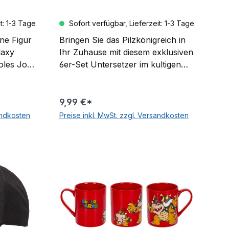
t: 1-3 Tage
Sofort verfügbar, Lieferzeit: 1-3 Tage
ne Figur
Bringen Sie das Pilzkönigreich in
laxy
Ihr Zuhause mit diesem exklusiven
ooles Jo-
6er-Set Untersetzer im kultigen
hängt an
Mario-Design. Diese hochwertigen
 bei
Untersetzer kombinieren
praktischen Schutz mit dem
9,99 €*
eht. Dank
zeitlosen Charme des beliebtesten
andkosten
Preise inkl. MwSt. zzgl. Versandkosten
leuchtet
Videospiel-Charakters aller Zeiten.
rb
In den Warenkorb
eln und
Produkthighlights: Set aus 6
 Ideal
quadratischen Untersetzern
n.
Offizielles Nintendo Mario-Design
rhältlich
Hochtemperaturbeständig bis
90°C Premium Korkrückseite
Rutschfeste Ausführung
Praktische FeaturesDie
durchdachte Konstruktion schützt