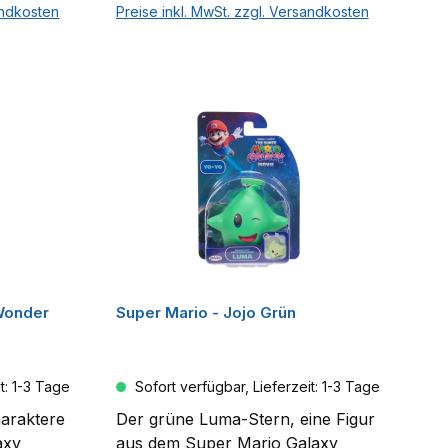
, Luigi,
erste Welle umfasst Mario, Luigi,
andkosten
Preise inkl. MwSt. zzgl. Versandkosten
 Bowser
Yoshi, Prinzessin Peach, Bowser
rb
In den Warenkorb
r. –
Jr. und Wonder Bowser Jr. –
ren sind
sammle sie alle! Die Figuren sind
jeweils separat erhältlich.
 Wonder
Super Mario - Jojo Grün
t: 1-3 Tage
Sofort verfügbar, Lieferzeit: 1-3 Tage
haraktere
Der grüne Luma-Stern, eine Figur
axy
aus dem Super Mario Galaxy