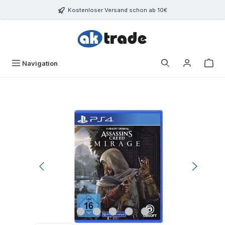
Zum Hauptinhalt springen
Kostenloser Versand schon ab 10€
War
Navigation
Bildergalerie überspringen