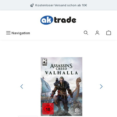
Zum Hauptinhalt springen
Kostenloser Versand schon ab 10€
War
Navigation
Bildergalerie überspringen