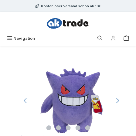
Zum Hauptinhalt springen
Kostenloser Versand schon ab 10€
War
Navigation
Bildergalerie überspringen