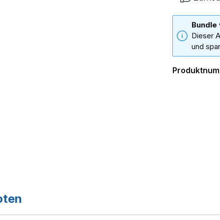
Bundle
Dieser A
und spar
Produktnum
oten