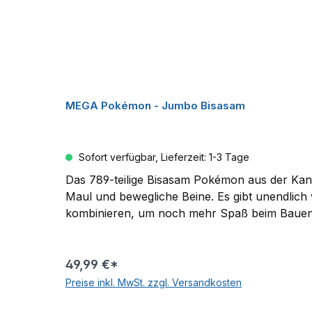
MEGA Pokémon - Jumbo Bisasam
Sofort verfügbar, Lieferzeit: 1-3 Tage
Das 789-teilige Bisasam Pokémon aus der Kanto
Maul und bewegliche Beine. Es gibt unendlich 
kombinieren, um noch mehr Spaß beim Bauen zu erleben. Circa 18 cm großes Bisasam-Bauset mit authentischen Detai
voll beweglich und bietet so unendlich viele 
bauen und noch mehr Spaß mit den Jumbo Poké
und fördern die Problemlösungskompetenz. Of
49,99 €*
Preise inkl. MwSt. zzgl. Versandkosten