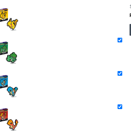
+
+
+
+