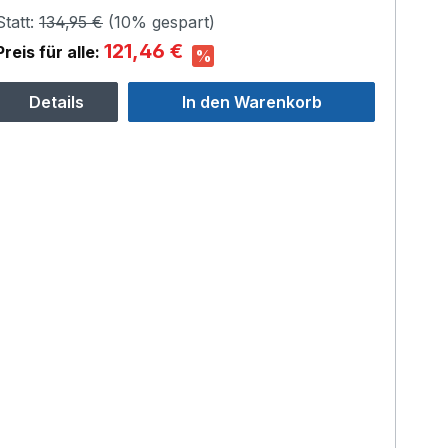
Statt:
134,95 €
(
10%
gespart)
121,46 €
Preis für alle:
%
Details
In den Warenkorb