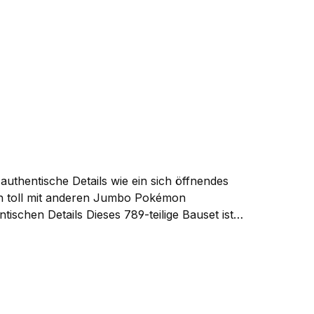
uthentische Details wie ein sich öffnendes
ich toll mit anderen Jumbo Pokémon
o Pokémon kombinieren. Kinder können sie alle
r Kinder ab 8 Jahren, regen die Fantasie an
ational