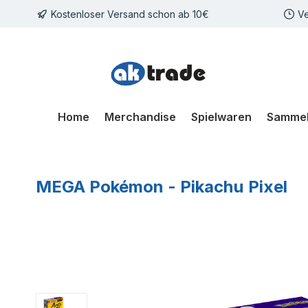
Kostenloser Versand schon ab 10€
Ve
m Hauptinhalt springen
Zur Suche springen
Zur Hauptnavigation springen
Home
Merchandise
Spielwaren
Sammel
MEGA Pokémon - Pikachu Pixel
Bildergalerie überspringen