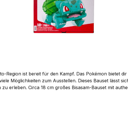
-Region ist bereit für den Kampf. Das Pokémon bietet dir a
viele Möglichkeiten zum Ausstellen. Dieses Bauset lässt s
ls Dieses 789-teilige Bauset ist
Möglichkeiten zum Ausstellen. Lässt sich mit anderen Jumb
mon erleben. Diese Bauspielzeuge eignen sich perfekt fü
fizielles Lizenzprodukt von The Pokémon Company Intern
In den Warenkorb