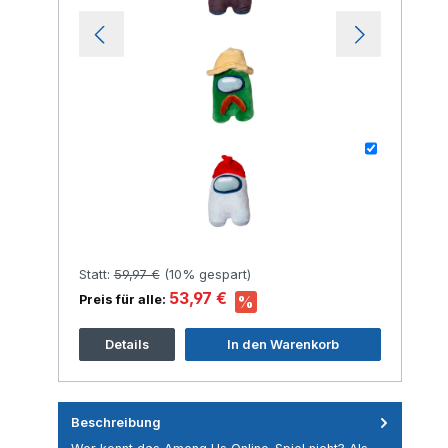
+
Statt:
59,97 €
(
10%
gespart)
53,97 €
Preis für alle:
%
Details
In den Warenkorb
Beschreibung