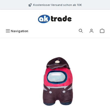
Zum Hauptinhalt springen
Kostenloser Versand schon ab 10€
War
Navigation
Bildergalerie überspringen