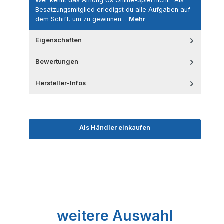
Wer kennt das Among Us Online-Spiel nicht? Als
Besatzungsmitglied erledigst du alle Aufgaben auf
dem Schiff, um zu gewinnen…
Mehr
Eigenschaften
Bewertungen
Hersteller-Infos
Als Händler einkaufen
Produktgalerie überspringen
weitere Auswahl