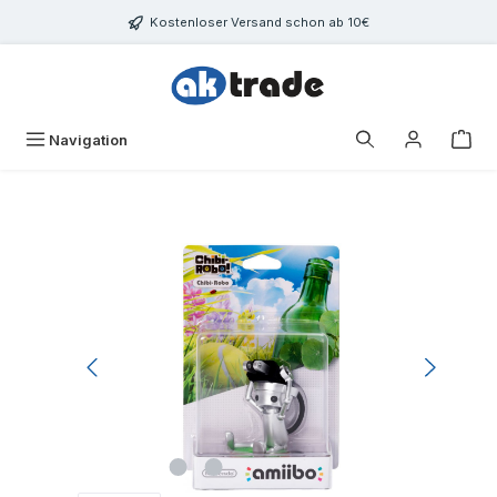
Zum Hauptinhalt springen
Kostenloser Versand schon ab 10€
War
Navigation
Bildergalerie überspringen