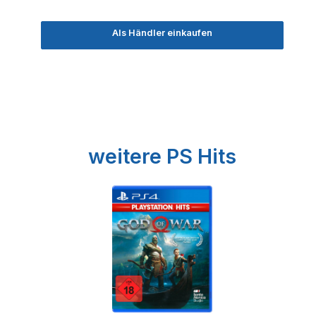
Als Händler einkaufen
Produktgalerie überspringen
weitere PS Hits