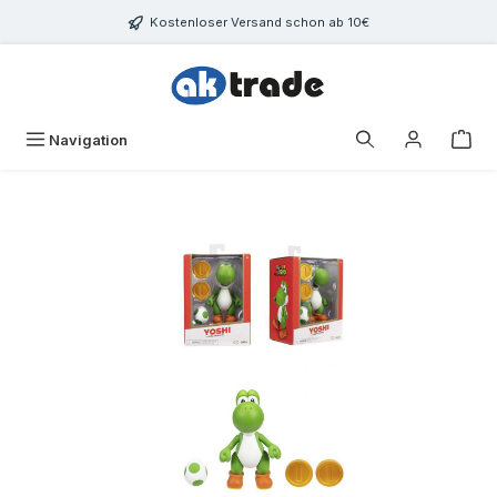
Zum Hauptinhalt springen
Kostenloser Versand schon ab 10€
War
Navigation
Bildergalerie überspringen