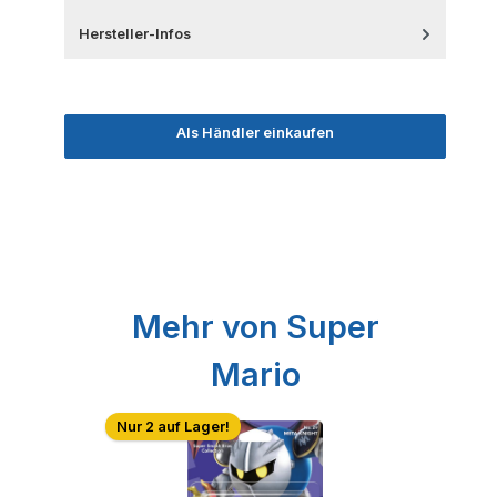
Hersteller-Infos
Als Händler einkaufen
Produktgalerie überspringen
Mehr von Super
Mario
Nur 2 auf Lager!