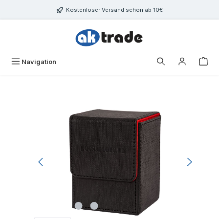
Zum Hauptinhalt springen
Kostenloser Versand schon ab 10€
War
Navigation
Bildergalerie überspringen