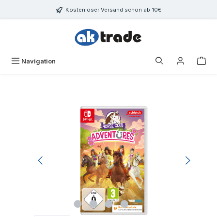
Zum Hauptinhalt springen
Kostenloser Versand schon ab 10€
War
Navigation
Bildergalerie überspringen