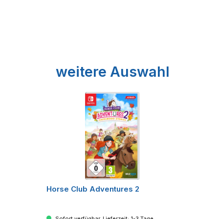
Produktgalerie überspringen
weitere Auswahl
Horse Club Adventures 2
Sofort verfügbar, Lieferzeit: 1-3 Tage