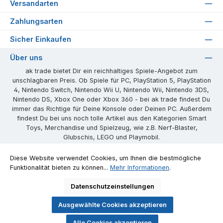
Versandarten
Zahlungsarten
Sicher Einkaufen
Über uns
ak trade bietet Dir ein reichhaltiges Spiele-Angebot zum
unschlagbaren Preis. Ob Spiele für PC, PlayStation 5, PlayStation
4, Nintendo Switch, Nintendo Wii U, Nintendo Wii, Nintendo 3DS,
Nintendo DS, Xbox One oder Xbox 360 - bei ak trade findest Du
immer das Richtige für Deine Konsole oder Deinen PC. Außerdem
findest Du bei uns noch tolle Artikel aus den Kategorien Smart
Toys, Merchandise und Spielzeug, wie z.B. Nerf-Blaster,
Glubschis, LEGO und Playmobil.
Unsere Communities
Diese Website verwendet Cookies, um Ihnen die bestmögliche
Funktionalität bieten zu können...
Mehr Informationen
.
Facebook
Instagram
Website
Datenschutzeinstellungen
Ausgewählte Cookies akzeptieren
Alle Preise inkl. gesetzl. Mehrwertsteuer zzgl.
Versandkosten
und ggf.
Alle Cookies akzeptieren