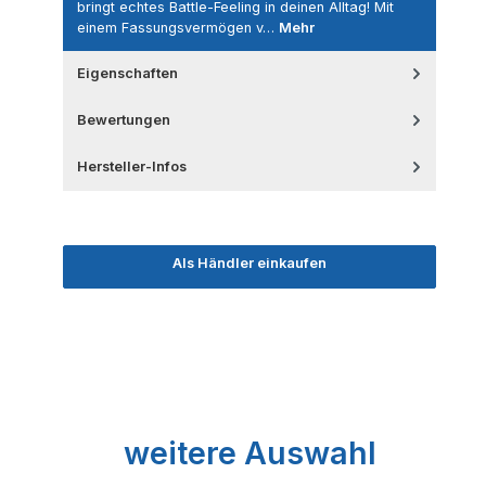
bringt echtes Battle-Feeling in deinen Alltag! Mit
einem Fassungsvermögen v…
Mehr
Eigenschaften
Bewertungen
Hersteller-Infos
Als Händler einkaufen
Produktgalerie überspringen
weitere Auswahl