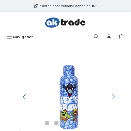
Zum Hauptinhalt springen
Kostenloser Versand schon ab 10€
War
Navigation
Bildergalerie überspringen